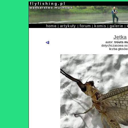
f l y f i s h i n g . p l
home
artykuły
forum
komis
galerie
|
|
|
|
|
Jętka
autor:
trouts m
dotychczasowa oc
liczba głosów