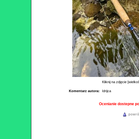
Kliknij na zdjęcie [wielko
Komentarz autora:
Idrijca
Ocenianie dostepne p
powró