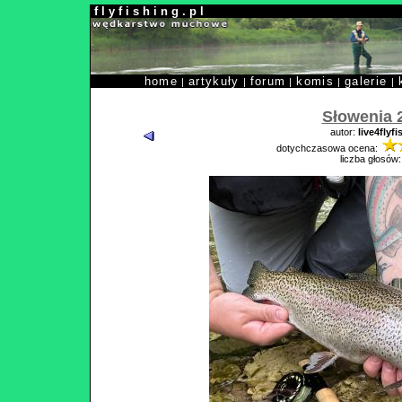
f l y f i s h i n g . p l
home
artykuły
forum
komis
galerie
|
|
|
|
|
Słowenia 
autor:
live4flyfi
dotychczasowa ocena:
liczba głosów