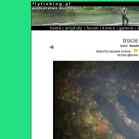
f l y f i s h i n g . p l
home
artykuły
forum
komis
galerie
|
|
|
|
|
trocie
autor:
koste
dotychczasowa ocena:
liczba głosów