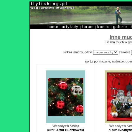
f l y f i s h i n g . p l
home
artykuły
forum
komis
galerie
|
|
|
|
|
Inne mu
Liczba much w gale
Pokaż muchy, gdzie
zawiera
sortuj po:
nazwie
,
autorze
,
oce
Wesołych Świąt
Wesołych Świ
autor:
Artur Buczkowski
autor:
live4flyf