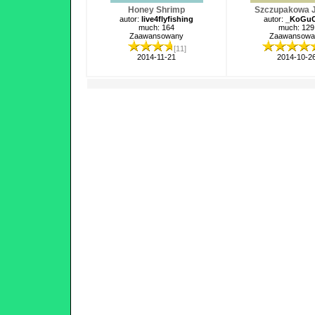
Honey Shrimp
Szczupakowa J
autor:
live4flyfishing
autor:
_KoGuC
much: 164
much: 129
Zaawansowany
Zaawansowa
[11]
2014-11-21
2014-10-2