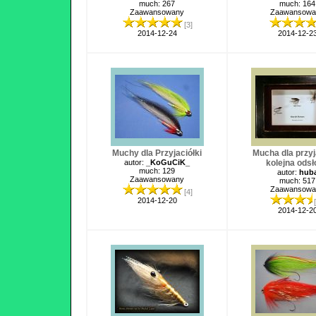
much: 267
much: 164
Zaawansowany
Zaawansowa
[3]
2014-12-24
2014-12-2
Muchy dla Przyjaciółki
Mucha dla przyj
autor:
_KoGuCiK_
kolejna ods
much: 129
autor:
hub
Zaawansowany
much: 517
Zaawansowa
[4]
2014-12-20
2014-12-2