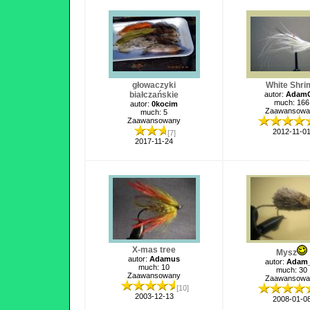
głowaczyki
White Shri
białczańskie
autor:
AdamG
much: 166
autor:
0kocim
Zaawansowa
much: 5
Zaawansowany
2012-11-0
[7]
2017-11-24
X-mas tree
Mysz
autor:
Adamus
autor:
Adam
much: 10
much: 30
Zaawansowany
Zaawansowa
[10]
2003-12-13
2008-01-0