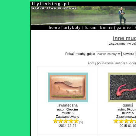
f l y f i s h i n g . p l
home
artykuły
forum
komis
galerie
|
|
|
|
|
Inne mu
Liczba much w gale
Pokaż muchy, gdzie
zawiera
sortuj po:
nazwie
,
autorze
,
oce
.swiąteczna
gumiś
autor:
0kocim
autor:
0koc
much: 5
much: 5
Zaawansowany
Zaawansowa
[5]
2014-12-24
2015-01-0