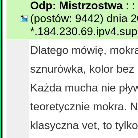
Odp: Mistrzostwa
: 
(postów: 9442) dnia 
*.184.230.69.ipv4.su
Dlatego mówię, mokra
sznurówka, kolor bez
Każda mucha nie pływ
teoretycznie mokra. Ni
klasyczna vet, to tylk