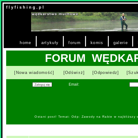
f l y f i s h i n g . p l
|
|
|
|
|
home
artykuły
forum
komis
galerie
FORUM WĘDKA
[Nowa wiadomość]
[Odśwież]
[Odpowiedz]
[Szuk
Email:
Ostani post! Temat: Odp: Zawody na Rabie w najbliższy