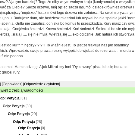
sz? A ja tym bardziej? Tego że niby w tym wolnym kraju (kontynencie) o wszystki
ać za Ciebie? Sadzę drzewo, mój ojciec sadził las, mój dziadek również drzewa i
najmądrzejszy 'mędrzec" teraz mówi tego drzewa nie zetniesz. Na swoim prywatnym
, polu. Budujesz dom, nie będziesz mieszkał lub używał bo nie spełnia jakiś "nor
spełnia. Grilla nie zapalisz, ogniska bo komuś to przeszkadza. Kury masz czy ow
dzają. Gnojówka śmierdzi. Krowa śmierdzi. Koń śmierdzi. Śmierdzi bo się nie myj
rdzą , srają i .... się nie myją. Wietrzą się .... ekologicznie. Jak natura ich stworzyła 
o jest do kur**** nędzy?!?!?!!! To właśnie jest. To jest że traktują nas jak osadnicy
kich. Wprowadzić swoje prawa, resztę wytępić lub wjebać do rezerwatu. I morda w
uś nie podoba.
na temat. Mam nadzieję. A jak Mikrut czy inni "Dytkowscy" piszą lub się burzą to
 grubej rury.
]
[Odpowiedz]
[Odpowiedz z cytatem]
wietl z treścią wiadomości
dp: Petycja
[31]
Odp: Petycja
[30]
Odp: Petycja
[29]
Odp: Petycja
[28]
Odp: Petycja
[0]