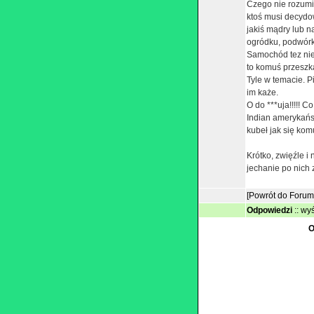
Czego nie rozumie
ktoś musi decydow
jakiś mądry lub 
ogródku, podwórku
Samochód tez nie 
to komuś przeszka
Tyle w temacie. Pie
im każe.
O do ***uja!!!!! C
Indian amerykańs
kubeł jak się kom
Krótko, zwięźle i 
jechanie po nich z
[Powrót do Forum
Odpowiedzi
::
wyś
O