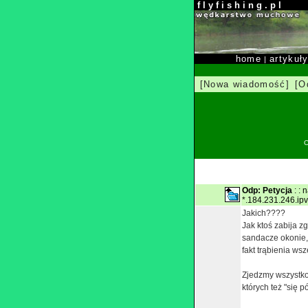
f l y f i s h i n g . p l
home
artykuł
|
[Nowa wiadomość]
[O
O
Odp: Petycja
: : 
*.184.231.246.ip
Jakich????
Jak ktoś zabija zg
sandacze okonie, pł
fakt trąbienia ws
Zjedzmy wszystko,
których też "się p