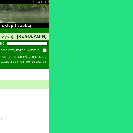
2026.08.07
sklep
szukaj
|
|
liwych]
[REGULAMIN]
sło:
znie przy każdej wizycie:
ie zarejestrowałeś:
Załóż konto
. Czas 2026-08-06 11:01:58.
ż
i,