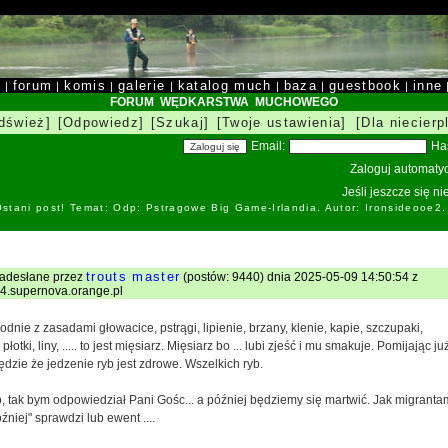
y
forum
komis
galerie
katalog much
baza
guestbook
inne
|
|
|
|
|
|
|
FORUM WĘDKARSTWA MUCHOWEGO
dśwież]
[Odpowiedz]
[Szukaj]
[Twoje ustawienia]
[Dla niecierp
Email:
Ha
Zaloguj automatyc
Jeśli jeszcze się n
stani post! Temat: Odp: Pstragowe Big Game-Irlandia. Autor: Ironsideоoe2
trouts master
nadesłane przez
(postów: 9440) dnia 2025-05-09 14:50:54 z
v4.supernova.orange.pl
odnie z zasadami głowacice, pstrągi, lipienie, brzany, klenie, kapie, szczupaki,
otki, liny, ..... to jest mięsiarz. Mięsiarz bo ... lubi zjeść i mu smakuje. Pomijając ju
zędzie że jedzenie ryb jest zdrowe. Wszelkich ryb.
 tak bym odpowiedział Pani Gośc... a później będziemy się martwić. Jak migrantam
óźniej" sprawdzi lub ewent ....