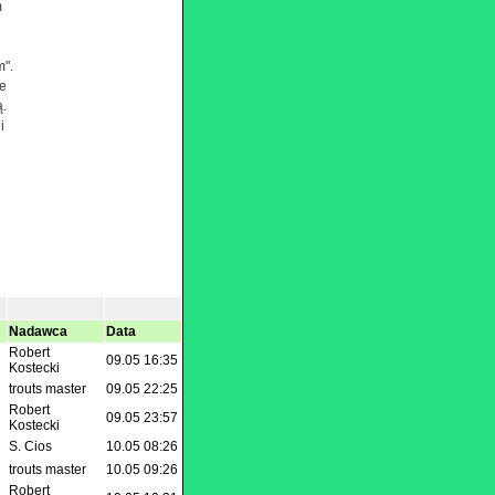
m
m".
ce
ą.
i
Nadawca
Data
Robert
09.05 16:35
Kostecki
trouts master
09.05 22:25
Robert
09.05 23:57
Kostecki
S. Cios
10.05 08:26
trouts master
10.05 09:26
Robert