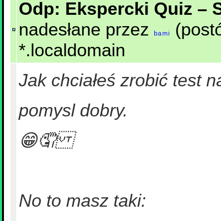
Odp: Ekspercki Quiz – 
nadesłane przez
(postó
bami
*.localdomain
Jak chciałeś zrobić test n
pomysl dobry.
😁🤦
No to masz taki: