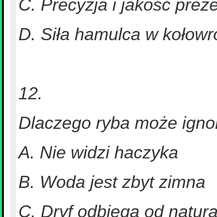
C. Precyzja i jakość preze
D. Siła hamulca w kołowr
12.
Dlaczego ryba może ign
A. Nie widzi haczyka
B. Woda jest zbyt zimna
C. Dryf odbiega od natu