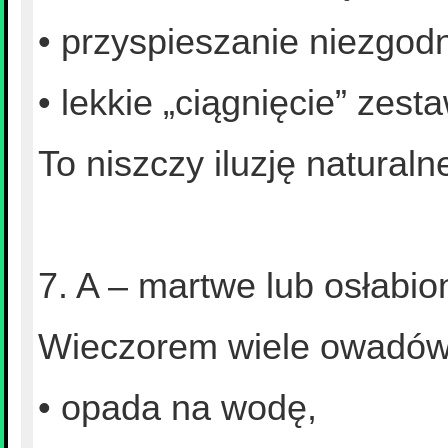
• przyspieszanie niezgod
• lekkie „ciągnięcie” zest
To niszczy iluzję natural
7. A – martwe lub osłabi
Wieczorem wiele owadów
• opada na wodę,