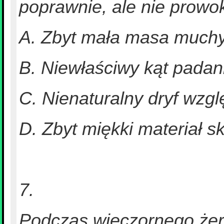
poprawnie, ale nie prowo
A. Zbyt mała masa much
B. Niewłaściwy kąt padani
C. Nienaturalny dryf wz
D. Zbyt miękki materiał s
7.
Podczas wieczornego żero