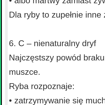
• albo martwy zamiast ży
Dla ryby to zupełnie inne
6. C – nienaturalny dryf
Najczęstszy powód braku 
muszce.
Ryba rozpoznaje:
• zatrzymywanie się much