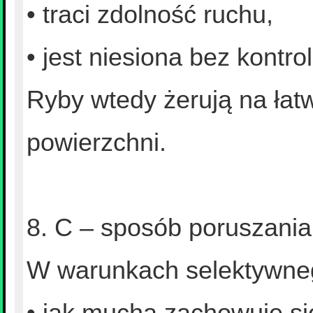
• traci zdolność ruchu,
• jest niesiona bez kontrol
Ryby wtedy żerują na łat
powierzchni.
8. C – sposób poruszani
W warunkach selektywneg
• jak mucha zachowuje si