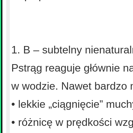
1. B – subtelny nienatura
Pstrąg reaguje głównie n
w wodzie. Nawet bardzo 
• lekkie „ciągnięcie” much
• różnicę w prędkości wz