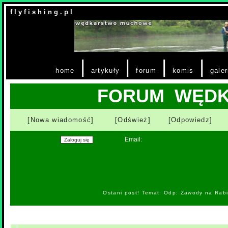
f l y f i s h i n g . p l
|
|
|
|
home
artykuły
forum
komis
galer
FORUM WĘD
[Nowa wiadomość]
[Odśwież]
[Odpowiedz]
Email:
Ostani post! Temat: Odp: Zawody na Rabi