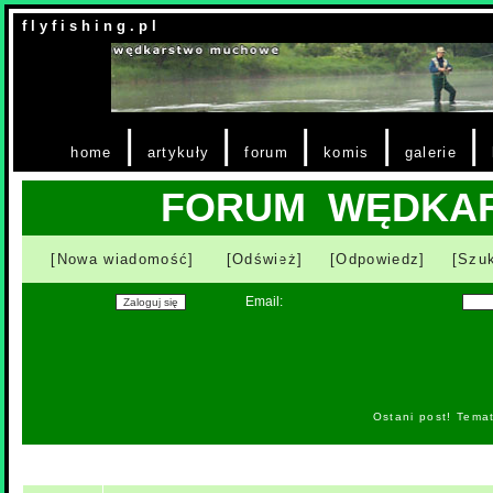
f l y f i s h i n g . p l
|
|
|
|
|
home
artykuły
forum
komis
galerie
FORUM WĘDKA
[Nowa wiadomość]
[Odśwież]
[Odpowiedz]
[Szuk
Email:
Ostani post! Tema