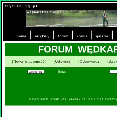
f l y f i s h i n g . p l
|
|
|
|
|
home
artykuły
forum
komis
galerie
FORUM WĘDKA
[Nowa wiadomość]
[Odśwież]
[Odpowiedz]
[Szuk
Email:
Ostani post! Temat: Odp: Zawody na Rabie w najbliższy