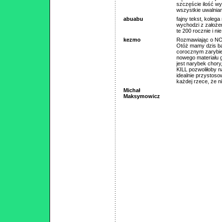
szczęście ilość wy
wszystkie uwalniam
abuabu
fajny tekst, koleg
wychodzi z założen
te 200 rocznie i ni
kezmo
Rozmawiając o NO 
Otóż mamy dzis bar
corocznym zarybi
nowego materiału 
jest narybek chory
KILL pozwoliłoby na
idealnie przystos
każdej rzece, że n
Michał
Maksymowicz