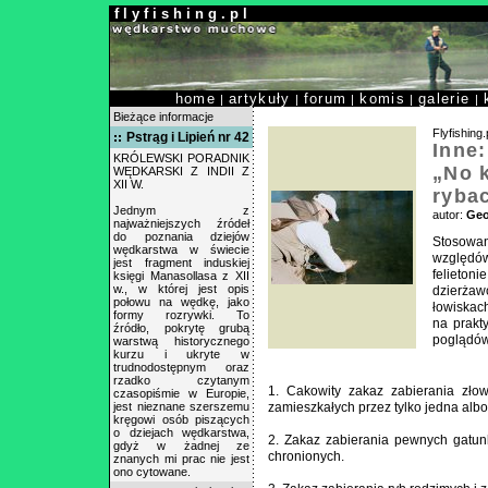
f l y f i s h i n g . p l
home
artykuły
forum
komis
galerie
|
|
|
|
|
Bieżące informacje
Flyfishing.
Pstrąg i Lipień nr 42
Inne:
KRÓLEWSKI PORADNIK
„No k
WĘDKARSKI Z INDII Z
XII W.
ryba
Jednym z
autor:
Geo
najważniejszych źródeł
do poznania dziejów
Stosowa
wędkarstwa w świecie
względów
jest fragment induskiej
felieton
księgi Manasollasa z XII
w., w której jest opis
dzierżaw
połowu na wędkę, jako
łowiskac
formy rozrywki. To
na prakt
źródło, pokrytę grubą
poglądów
warstwą historycznego
kurzu i ukryte w
trudnodostępnym oraz
rzadko czytanym
1. Cakowity zakaz zabierania zło
czasopiśmie w Europie,
jest nieznane szerszemu
zamieszkałych przez tylko jedna alb
kręgowi osób piszących
o dziejach wędkarstwa,
2. Zakaz zabierania pewnych gatu
gdyż w żadnej ze
chronionych.
znanych mi prac nie jest
ono cytowane.