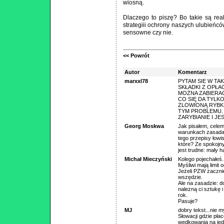
wiosną.
Dlaczego to piszę? Bo takie są real
strategiii ochrony naszych ulubieńcó
sensowne czy nie.
<< Powrót
Autor
Komentarz
marxxl78
PYTAM SIE W TA
SKŁADKI Z OPŁA
MOŻNA ZABIERAĆ
CO SIĘ DA TYLK
ZLOWIONĄ RYBKĘ
TYM PROBLEMU. 
ZARYBIANIE I J
Georg Moskwa
Jak pisałem, celem
warunkach zasada „n
tego przepisy łowis
które? Ze spokoj
jest trudne: mały 
Michał Mieczyński
Kolego pojechałeś.
Myśliwi mają limit
Jeżeli PZW zaczni
wszędzie.
Ale na zasadzie: do
nalezną ci sztukę 
rok.
Pasuje?
MJ
dobry tekst...nie 
Słowacji gdzie płac
wędkowania na jedn