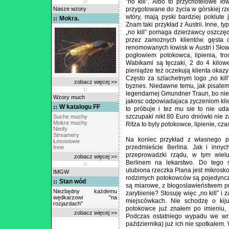
”no kill”. Albo to przychotelowe ł
Nasze wzory
przygotowane do życia w górskiej rz
wtóry, mają pyski bardziej poklute
Mokra.
Znam taki przykład z Austrii. Inne, 
„no kill” pomaga dzierżawcy oszczę
przez zamożnych klientów. gęsta o
renomowanych łowisk w Austri i Słow
pogłowiem potokowca, lipienia, tro
Wabikami są tęczaki, 2 do 4 kilow
pieniądze też oczekują klienta okazy
Często za szlachetnym logo „no kill
zobacz więcej >>
byznes. Niedawne temu, jak pisalem
legendarnej Gmundner Traun, bo nie
Wzory much
jakosc odpowiadajaca zyczeniom kli
W katalogu FF
to próbuje i tez mu sie to nie ud
szczupaki nikt 80 Euro dniówki nie 
Suche muchy
Mokre muchy
Ritza to byly potokowce, lipienie, cza
Nimfy
Streamery
Na koniec przykład z własnego 
Łososiowe
przedmieście Berlina. Jak i inny
Inne
przeprowadzki rządu, w tym wielu
zobacz więcej >>
Berlinem na lekarstwo. Do tego 
ulubiona rzeczka Plana jest mikrosk
IMGW
rodzimych potokowców są pojedyncze
Stan wód
są miarowe, z błogoslawieństwem pr
Niezbędny każdemu
zarybienie? Stosuję więc „no kill” 
wędkarzowi "na
miejscówkach. Nie schodzę o kiju
rozjazdach"
potokowce już znałem po imieniu, 
zobacz więcej >>
Podczas ostatniego wypadu we wrz
października) już ich nie spotkałem. 