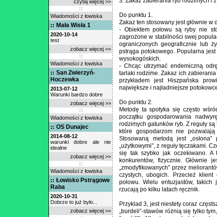
3. Zakaz zabierania ryb rodzimych i 
czytaj więcej >>
Do punktu 1.
Wiadomości z łowiska
Zakaz ten stosowany jest głównie w
Mała Wisła 1
- Obiektem połowu są ryby nie s
2020-10-14
zagrożone w stabilności swej popula
test
ograniczonych geograficznie lub ż
zobacz więcej >>
pstrąga potokowego. Popularna jest 
wysokogóskich.
Wiadomości z łowiska
- Chcąc utrzymać endemiczną odrę
San Zwierzyń-
tarlaki rodzime. Zakaz ich zabierani
Hoczewka
przykładem jest Hiszpańska prow
największe i najładniejsze potokowce
2013-07-12
Warunki bardzo dobre
Do punktu 2.
zobacz więcej >>
Metodę ta spotyka się często wśr
początku gospodarowania nadwyrę
Wiadomości z łowiska
rodzimych gatunków ryb. Z reguły są 
OS Dunajec
które gospodarzom nie pozwalają 
2014-08-12
Stosowaną metodą jest „osłona”
warunki dobre ale nie
„użytkowymi”, z reguły tęczakami. Cz
idealne
się tak szybko jak oczekiwano. A 
zobacz więcej >>
konkurentów, fizycznie. Głównie j
„zmodyfikowanych” przez meliorantó
Wiadomości z łowiska
czystych, ubogich. Przecież klien
Łowisko Pstrągowe
połowu. Wielu entuzjastów, takic
Raba
rzucają po kilku latach ręcznik.
2020-10-31
Dobrze to już było...
Przyklad 3, jest niestety coraz częs
zobacz więcej >>
„burdeli”-stawów różnią się tylko ty