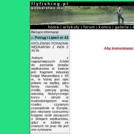
f l y f i s h i n g . p l
home
artykuły
forum
komis
galerie
|
|
|
|
|
Bieżące informacje
Pstrąg i Lipień nr 42
KRÓLEWSKI PORADNIK
WĘDKARSKI Z INDII Z
Aby komentowac 
XII W.
Jednym z
najważniejszych źródeł
do poznania dziejów
wędkarstwa w świecie
jest fragment induskiej
księgi Manasollasa z XII
w., w której jest opis
połowu na wędkę, jako
formy rozrywki. To
źródło, pokrytę grubą
warstwą historycznego
kurzu i ukryte w
trudnodostępnym oraz
rzadko czytanym
czasopiśmie w Europie,
jest nieznane szerszemu
kręgowi osób piszących
o dziejach wędkarstwa,
gdyż w żadnej ze
znanych mi prac nie jest
ono cytowane.