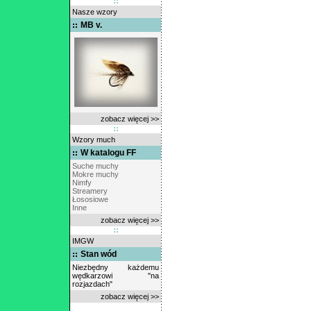
Nasze wzory
MB v.
zobacz więcej >>
Wzory much
W katalogu FF
Suche muchy
Mokre muchy
Nimfy
Streamery
Łososiowe
Inne
zobacz więcej >>
IMGW
Stan wód
Niezbędny każdemu
wędkarzowi "na
rozjazdach"
zobacz więcej >>