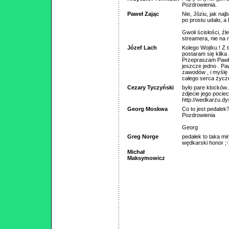
Pozdrowienia.
Paweł Zając
Nie, Józiu, jak naj
po prostu udało, a
Gwoli ścisłości, ź
streamera, nie na 
Józef Lach
Kolego Wojtku ! Z t
postaram się kilka
Przepraszam Pawła 
jeszcze jedno . Paw
zawodów , i myślę 
całego serca życzę
Cezary Tyczyński
było pare klocków
zdjecie jego pocie
http://wedkarzu.dy
Georg Moskwa
Co to jest pedalek
Pozdrowienia
Georg
Greg Norge
pedałek to taka mi
wędkarski honor ;-
Michał
Maksymowicz