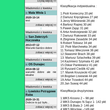
czytaj więcej >>
Klasyfikacja indywidualna :
Wiadomości z łowiska
Mała Wisła 1
1.Piotr Konieczny 20 pkt
2.Dariusz Kręcigłowa 27 pkt
2020-10-14
test
3.Jerzy Wiśniewski 28 pkt
4.Bartosz Rapiej 30 pkt
zobacz więcej >>
5.Paweł Zając 31 pkt
6.Artur Andrzejewski 32 pkt
Wiadomości z łowiska
7.Dariusz Rakowski 33 pkt
San Zwierzyń-
8.Zbigniew Zasadzki 34 pkt
Hoczewka
9.Robert Tobiasz 34 pkt
2013-07-12
10. Piotr Marchewka 34 pkt
Warunki bardzo dobre
11.Tomasz Wieczorek 36 pkt
zobacz więcej >>
12.Sławomir Brach 38 pkt
13. Mariusz Szlachetka 39 pkt
Wiadomości z łowiska
14.Kazimierz Szymala 41 pkt
OS Dunajec
15.Oskar Pankiewicz 41 pkt
16 Ryszard Cieślik 42 pkt
2014-08-12
warunki dobre ale nie
17. Marek Kruszecki 43 pkt
idealne
18.Bogdan Lisiewski 44 pkt
zobacz więcej >>
19.Artur Trzaskoś 44 pkt
20.Jan Suwaj 44 pkt
Wiadomości z łowiska
Klasyfikacja druyżynowa
Łowisko Pstrągowe
Raba
1.WKS Krosno 2 – 98 pkt
2020-10-31
2.WKS Dunajec N.Sącz 1- 142 pkt
Dobrze to już było...
3.WKS B.Biała 2- 146 pkt
zobacz więcej >>
4.WKS Wrocław –149 pkt