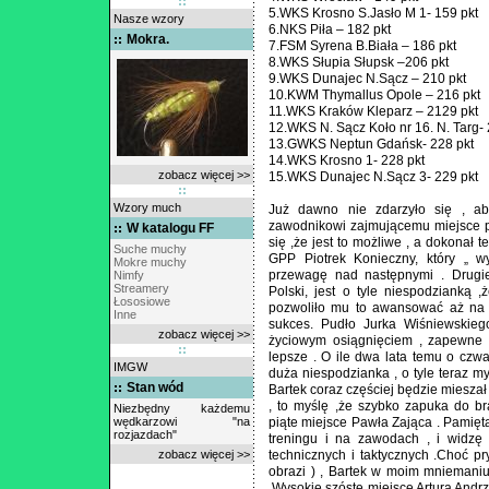
5.WKS Krosno S.Jasło M 1- 159 pkt
Nasze wzory
6.NKS Piła – 182 pkt
Mokra.
7.FSM Syrena B.Biała – 186 pkt
8.WKS Słupia Słupsk –206 pkt
9.WKS Dunajec N.Sącz – 210 pkt
10.KWM Thymallus Opole – 216 pkt
11.WKS Kraków Kleparz – 2129 pkt
12.WKS N. Sącz Koło nr 16. N. Targ- 
13.GWKS Neptun Gdańsk- 228 pkt
14.WKS Krosno 1- 228 pkt
zobacz więcej >>
15.WKS Dunajec N.Sącz 3- 229 pkt
Wzory much
Już dawno nie zdarzyło się , aby
zawodnikowi zajmującemu miejsce p
W katalogu FF
się ,że jest to możliwe , a dokonał 
Suche muchy
GPP Piotrek Konieczny, który „ w
Mokre muchy
przewagę nad następnymi . Drugie
Nimfy
Streamery
Polski, jest o tyle niespodzianką 
Łososiowe
pozwoliło mu to awansować aż na 
Inne
sukces. Pudło Jurka Wiśniewskieg
zobacz więcej >>
życiowym osiągnięciem , zapewne 
lepsze . O ile dwa lata temu o czwa
IMGW
duża niespodzianka , o tyle teraz my
Stan wód
Bartek coraz częściej będzie mieszał s
, to myślę ,że szybko zapuka do 
Niezbędny każdemu
wędkarzowi "na
piąte miejsce Pawła Zająca . Pamięt
rozjazdach"
treningu i na zawodach , i widzę
zobacz więcej >>
technicznych i taktycznych .Choć p
obrazi ) , Bartek w moim mniemaniu
.Wysokie szóste miejsce Artura And