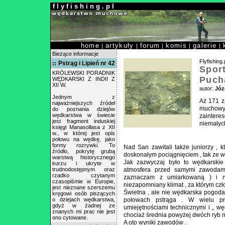
f l y f i s h i n g . p l
home
artykuły
forum
komis
galerie
|
|
|
|
|
Bieżące informacje
Flyfishing.
Pstrąg i Lipień nr 42
Sport
KRÓLEWSKI PORADNIK
Puch
WĘDKARSKI Z INDII Z
XII W.
autor:
Józ
Jednym z
Aż 171 z
najważniejszych źródeł
muchowy 
do poznania dziejów
wędkarstwa w świecie
zainter
jest fragment induskiej
niemałych
księgi Manasollasa z XII
w., w której jest opis
połowu na wędkę, jako
formy rozrywki. To
Nad San zawitali także juniorzy , 
źródło, pokrytę grubą
doskonałym pociągnięciem , tak ze 
warstwą historycznego
Jak zazwyczaj było to wędkarskie 
kurzu i ukryte w
trudnodostępnym oraz
atmosfera przed samymi zawodam
rzadko czytanym
zaznaczam z umiarkowaną ) i ni
czasopiśmie w Europie,
niezapomniany klimat , za którym czł
jest nieznane szerszemu
Świetna , ale nie wędkarska pogoda 
kręgowi osób piszących
o dziejach wędkarstwa,
połowach pstrąga . W wielu pr
gdyż w żadnej ze
umiejętnościami technicznymi i „ wę
znanych mi prac nie jest
chociaż średnia powyżej dwóch ryb n
ono cytowane.
A oto wyniki zawodów .