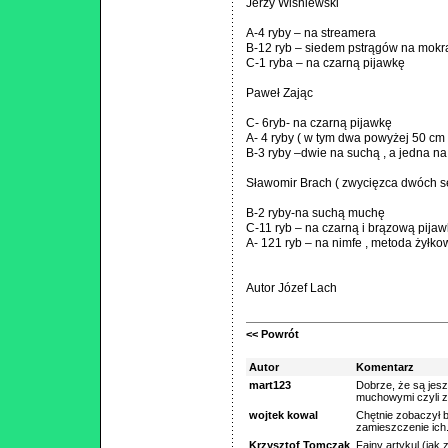
Jerzy Wiśniewski
A-4 ryby – na streamera
B-12 ryb – siedem pstrągów na mokrą
C-1 ryba – na czarną pijawkę
Paweł Zając
C- 6ryb- na czarną pijawkę
A- 4 ryby ( w tym dwa powyżej 50 cm 
B-3 ryby –dwie na suchą , a jedna na 
Sławomir Brach ( zwycięzca dwóch s
B-2 ryby-na suchą muchę
C-11 ryb – na czarną i brązową pija
A- 121 ryb – na nimfe , metoda żyłkow
Autor Józef Lach
<< Powrót
Autor
Komentarz
mart123
Dobrze, że są jes
muchowymi czyli z 
wojtek kowal
Chętnie zobaczył b
zamieszczenie ich
Krzysztof Tomczak
Fajny artykul (jak