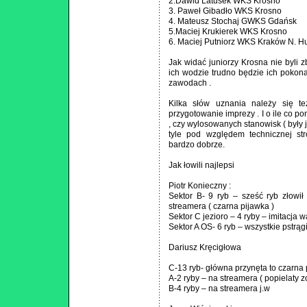
2.Dawid Latusek WKS Krosno
3. Paweł Gibadło WKS Krosno
4. Mateusz Stochaj GWKS Gdańsk
5.Maciej Krukierek WKS Krosno
6. Maciej Putniorz WKS Kraków N. H
Jak widać juniorzy Krosna nie byli z
ich wodzie trudno będzie ich pokon
zawodach .
Kilka słów uznania należy się te
przygotowanie imprezy . I o ile co p
, czy wylosowanych stanowisk ( były j
tyle pod względem technicznej st
bardzo dobrze.
Jak łowili najlepsi
Piotr Konieczny :
Sektor B- 9 ryb – sześć ryb złowi
streamera ( czarna pijawka )
Sektor C jezioro – 4 ryby – imitacj
Sektor A OS- 6 ryb – wszystkie pstrą
Dariusz Kręcigłowa
C-13 ryb- główna przynęta to czarna
A-2 ryby – na streamera ( popielaty z
B-4 ryby – na streamera j.w