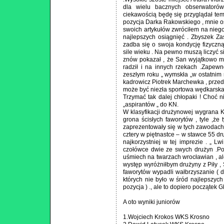
dla wielu bacznych obserwatorów
ciekawością będę się przyglądał t
pozycja Darka Rakowskiego , mnie oso
swoich artykułów zwróciłem na nieg
najlepszych osiągnięć . Zbyszek Z
zadba się o swoja kondycję fizycz
sile wieku . Na pewno muszą liczyć s
znów pokazał , że San wyjątkowo mu 
radził i na innych rzekach .Zapewn
zeszłym roku „ wymskła „w ostatnim
kadrowicz Piotrek Marchewka , przed k
może być niezła sportowa wędkarska 
Trzymać tak dalej chłopaki ! Choć n
„aspirantów „ do KN.
W klasyfikacji drużynowej wygrana K
grona ścisłych faworytów , tyle ,ż
zaprezentowały się w tych zawodach 
cztery w piętnastce – w stawce 55 dr
najkorzystniej w tej imprezie . „ Lw
czołówce dwie ze swych drużyn .Po
uśmiech na twarzach wrocławian , a
występ wyróżniłbym drużyny z Piły ,
faworytów wypadli wałbrzyszanie ( d
których nie było w śród najlepszyc
pozycja ) ., ale to dopiero początek G
A oto wyniki juniorów
1.Wojciech Krokos WKS Krosno