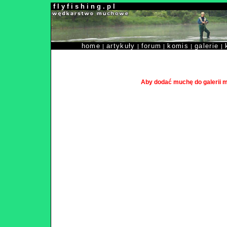
f l y f i s h i n g . p l
home
artykuły
forum
komis
galerie
|
|
|
|
|
Aby dodać muchę do galerii 