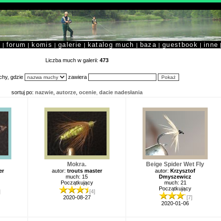
y
forum
komis
galerie
katalog much
baza
guestbook
inne
|
|
|
|
|
|
|
Liczba much w galerii:
473
hy, gdzie
zawiera
sortuj po:
nazwie
,
autorze
,
ocenie
,
dacie nadesłania
Mokra.
Beige Spider Wet Fly
er
autor:
trouts master
autor:
Krzysztof
much: 15
Dmyszewicz
Początkujący
much: 21
Początkujący
]
[4]
2020-08-27
[7]
2020-01-06