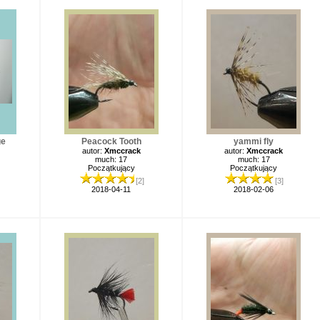
ge
Peacock Tooth
yammi fly
autor:
Xmccrack
autor:
Xmccrack
much: 17
much: 17
Początkujący
Początkujący
[2]
[3]
2018-04-11
2018-02-06