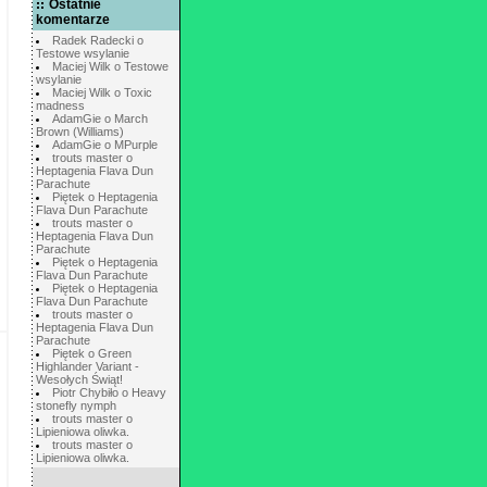
Ostatnie
komentarze
Radek Radecki o
Testowe wsylanie
Maciej Wilk o Testowe
wsylanie
Maciej Wilk o Toxic
madness
AdamGie o March
Brown (Williams)
AdamGie o MPurple
trouts master o
Heptagenia Flava Dun
Parachute
Piętek o Heptagenia
Flava Dun Parachute
trouts master o
Heptagenia Flava Dun
Parachute
Piętek o Heptagenia
Flava Dun Parachute
Piętek o Heptagenia
Flava Dun Parachute
trouts master o
Heptagenia Flava Dun
Parachute
Piętek o Green
Highlander Variant -
Wesołych Świąt!
Piotr Chybiło o Heavy
stonefly nymph
trouts master o
Lipieniowa oliwka.
trouts master o
Lipieniowa oliwka.