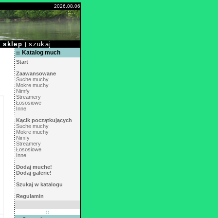
2026.08.06
sklep
szukaj
|
|
Katalog much
Start
Zaawansowane
Suche muchy
Mokre muchy
Nimfy
Streamery
Łososiowe
Inne
Kącik początkujących
Suche muchy
Mokre muchy
Nimfy
Streamery
Łososiowe
Inne
Dodaj muche!
Dodaj galerie!
Szukaj w katalogu
Regulamin