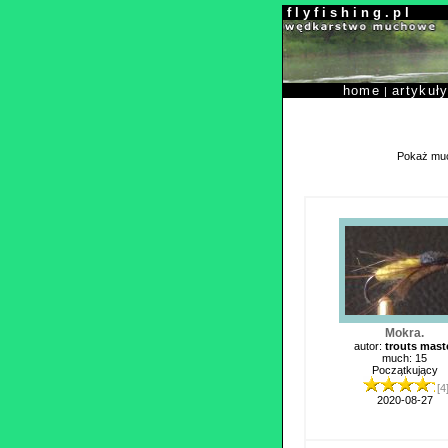
f l y f i s h i n g . p l
home
artykuł
|
Pokaż muc
Mokra.
autor:
trouts mast
much: 15
Początkujący
[4
2020-08-27