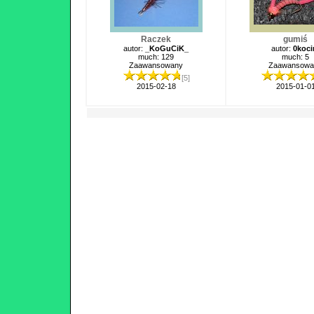
Raczek
gumiś
autor:
_KoGuCiK_
autor:
0koc
much: 129
much: 5
Zaawansowany
Zaawansowa
[5]
2015-02-18
2015-01-0