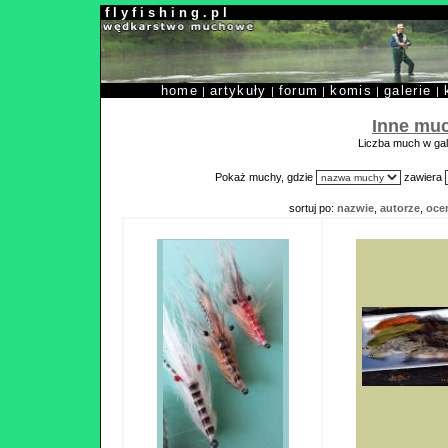
f l y f i s h i n g . p l
home
artykuły
forum
komis
galerie
|
|
|
|
|
Inne mu
Liczba much w gale
Pokaż muchy, gdzie
zawiera
sortuj po:
nazwie
,
autorze
,
oce