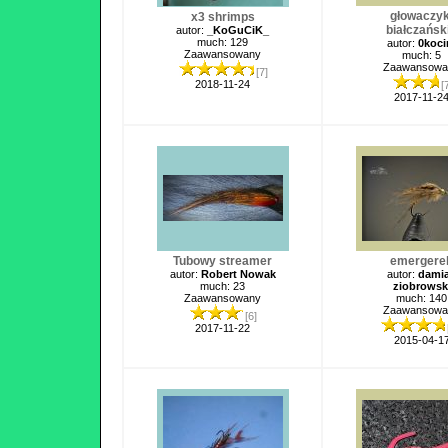
głowaczyk
x3 shrimps
białczańsk
autor:
_KoGuCiK_
much: 129
autor:
0koc
Zaawansowany
much: 5
Zaawansowa
[7]
2018-11-24
[
2017-11-2
Tubowy streamer
emergere
autor:
Robert Nowak
autor:
dami
much: 23
ziobrowsk
Zaawansowany
much: 140
Zaawansowa
[6]
2017-11-22
2015-04-1