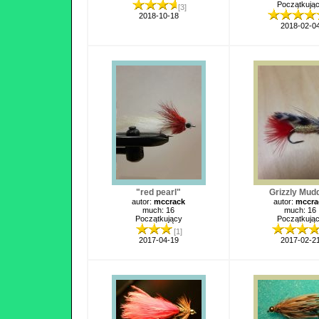
Początkują
[3]
2018-10-18
2018-02-0
"red pearl"
Grizzly Mudd
autor:
mccrack
autor:
mccra
much: 16
much: 16
Początkujący
Początkują
[1]
2017-04-19
2017-02-2