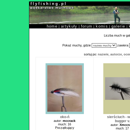
f l y f i s h i n g . p l
home
artykuły
forum
komis
galerie
|
|
|
|
|
Liczba much w gale
Pokaż muchy, gdzie
zawiera
sortuj po:
nazwie
,
autorze
,
oce
oko-ń
sierściuch - w
autor:
mccrack
bugger v.
much: 16
autor:
Xmccr
Początkujący
much: 17