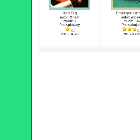
Red Tag
Emerger stri
autor:
Onelll
autor:
wice
much: 3
much: 136
Początkujący
Początkują
[1]
[1
2016-04-28
2016-03-2