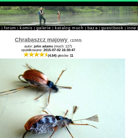
y
forum
komis
galerie
katalog much
baza
guestbook
inne
|
|
|
|
|
|
|
Chrabąszcz majowy
(11553)
autor:
john adams
(much: 127)
opublikowane:
2015-07-02 16:30:47
(4.54)
głosów:
11