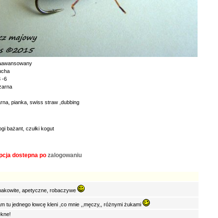
aawansowany
ucha
 -6
zarna
rna, pianka, swiss straw ,dubbing
gi bażant, czułki kogut
pcja dostepna po
zalogowaniu
akowite, apetyczne, robaczywe
m tu jednego łowcę kleni ,co mnie ,,męczy,, różnymi żukami
ękne!