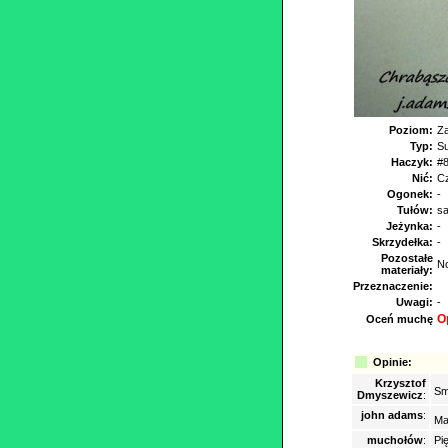
Poziom:
Z
Typ:
S
Haczyk:
#8
Nić:
C
Ogonek:
-
Tułów:
sa
Jeżynka:
-
Skrzydełka:
-
Pozostałe
No
materiały:
Przeznaczenie:
Uwagi:
-
O
Oceń muchę
Opinie:
Krzysztof
Sm
Dmyszewicz
:
john adams
:
Ma
muchołów
:
Pi