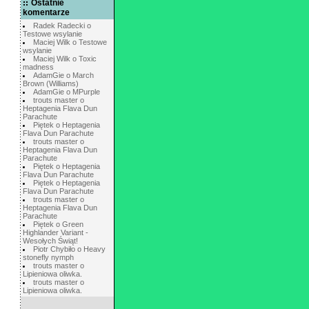
Ostatnie
komentarze
Radek Radecki o
Testowe wsylanie
Maciej Wilk o Testowe
wsylanie
Maciej Wilk o Toxic
madness
AdamGie o March
Brown (Williams)
AdamGie o MPurple
trouts master o
Heptagenia Flava Dun
Parachute
Piętek o Heptagenia
Flava Dun Parachute
trouts master o
Heptagenia Flava Dun
Parachute
Piętek o Heptagenia
Flava Dun Parachute
Piętek o Heptagenia
Flava Dun Parachute
trouts master o
Heptagenia Flava Dun
Parachute
Piętek o Green
Highlander Variant -
Wesołych Świąt!
Piotr Chybiło o Heavy
stonefly nymph
trouts master o
Lipieniowa oliwka.
trouts master o
Lipieniowa oliwka.