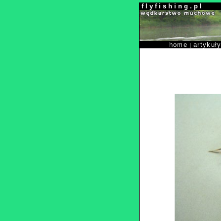
f l y f i s h i n g . p l
home
artykuł
|