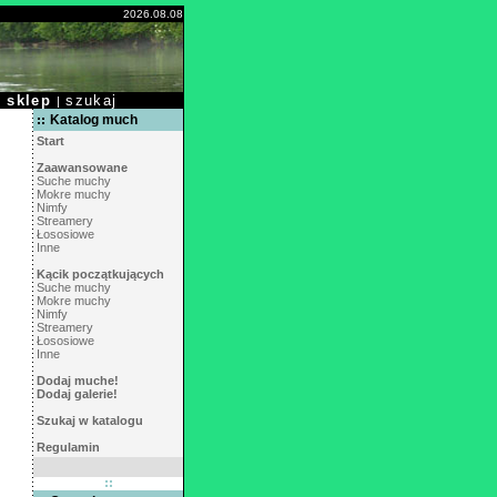
2026.08.08
sklep
szukaj
|
|
Katalog much
Start
Zaawansowane
Suche muchy
Mokre muchy
Nimfy
Streamery
Łososiowe
Inne
Kącik początkujących
Suche muchy
Mokre muchy
Nimfy
Streamery
Łososiowe
Inne
Dodaj muche!
Dodaj galerie!
Szukaj w katalogu
Regulamin