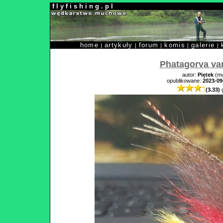
f l y f i s h i n g . p l
home
artykuły
forum
komis
galerie
|
|
|
|
|
Phatagorva var
autor:
Piętek
(mu
opublikowane:
2023-09
(3.33)