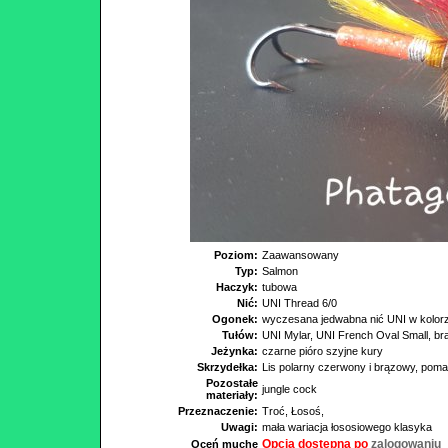
Poziom:
Zaawansowany
Typ:
Salmon
Haczyk:
tubowa
Nić:
UNI Thread 6/0
Ogonek:
wyczesana jedwabna nić UNI w kolor
Tułów:
UNI Mylar, UNI French Oval Small, brą
Jeżynka:
czarne pióro szyjne kury
Skrzydełka:
Lis polarny czerwony i brązowy, pomar
Pozostałe
jungle cock
materiały:
Przeznaczenie:
Troć, Łosoś,
Uwagi:
mała wariacja łososiowego klasyka
Opcja dostepna po
zalogowaniu
Oceń muchę