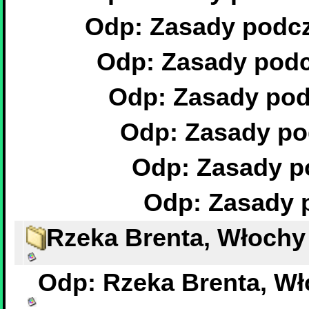
Odp: Zasady podcz
Odp: Zasady podc
Rzeka Brenta, Włochy
Odp: Rzeka Brenta, W