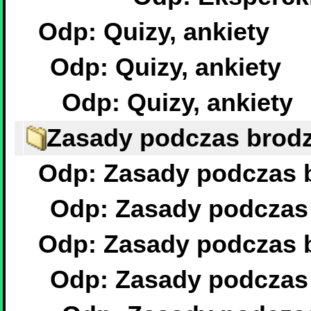
Odp: Quizy, ankiety
Odp: Quizy, ankiety
Odp: Quizy, ankiety
Zasady podczas brodz
Odp: Zasady podczas b
Odp: Zasady podczas 
Odp: Zasady podczas b
Odp: Zasady podczas 