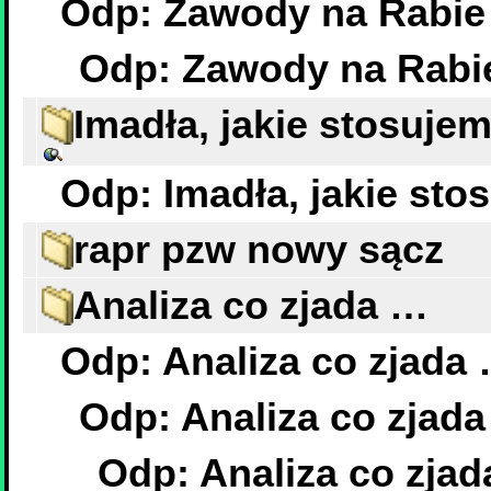
Odp: Zawody na Rabie
Imadła, jakie stosujem
Odp: Imadła, jakie sto
rapr pzw nowy sącz
Analiza co zjada …
Odp: Analiza co zjada
Odp: Analiza co zjad
Odp: Analiza co zja