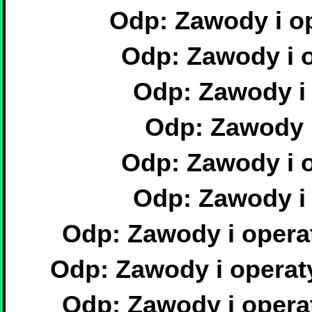
Odp: Zawody i op
Odp: Zawody i o
Odp: Zawody i 
Odp: Zawody i
Odp: Zawody i o
Odp: Zawody i 
Odp: Zawody i opera
Odp: Zawody i operat
Odp: Zawody i opera