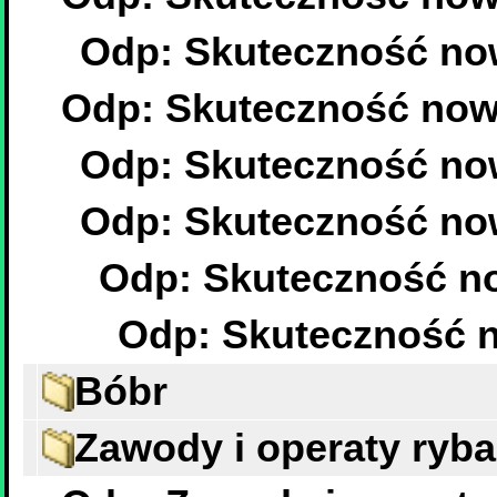
Odp: Skuteczność no
Odp: Skuteczność now
Odp: Skuteczność no
Odp: Skuteczność no
Odp: Skuteczność n
Odp: Skuteczność 
Bóbr
Zawody i operaty ryba