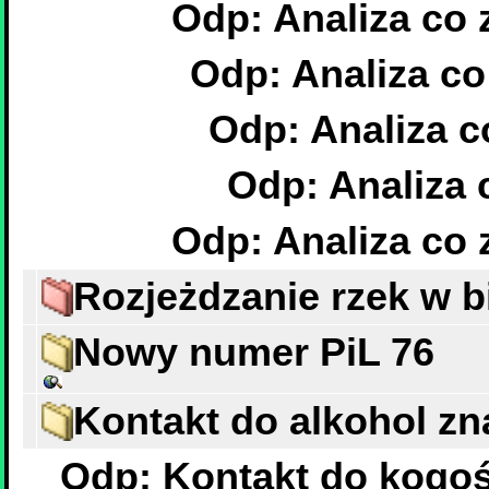
Odp: Analiza co 
Odp: Analiza co
Odp: Analiza c
Odp: Analiza 
Odp: Analiza co 
Rozjeżdzanie rzek w b
Nowy numer PiL 76
Kontakt do alkohol z
Odp: Kontakt do kogoś