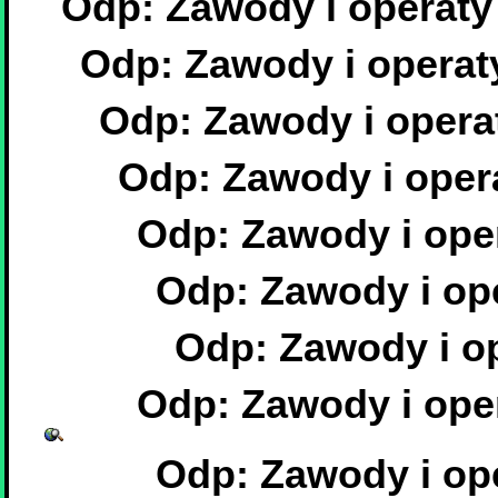
Odp: Zawody i operaty
Odp: Zawody i operat
Odp: Zawody i opera
Odp: Zawody i oper
Odp: Zawody i ope
Odp: Zawody i op
Odp: Zawody i op
Odp: Zawody i ope
Odp: Zawody i op