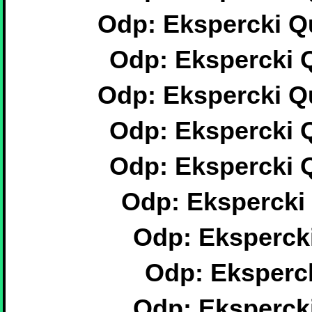
Odp: Ekspercki Qu
Odp: Ekspercki Q
Odp: Ekspercki Qu
Odp: Ekspercki Q
Odp: Ekspercki Q
Odp: Ekspercki 
Odp: Ekspercki
Odp: Eksperck
Odp: Ekspercki