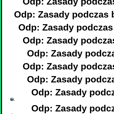
Odp: Zasady podczas
Odp: Zasady podczas b
Odp: Zasady podczas 
Odp: Zasady podczas
Odp: Zasady podcza
Odp: Zasady podczas
Odp: Zasady podcza
Odp: Zasady podcz
Odp: Zasady podcz