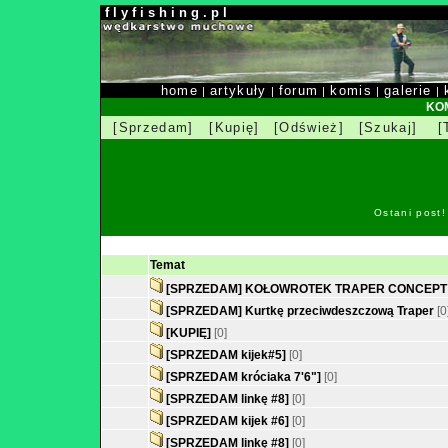
f l y f i s h i n g . p l
home
artykuły
forum
komis
galerie
|
|
|
|
|
KOM
[Sprzedam]
[Kupię]
[Odśwież]
[Szukaj]
[
Ostani post
Temat
[SPRZEDAM] KOŁOWROTEK TRAPER CONCEPT 
[SPRZEDAM] Kurtkę przeciwdeszczową Traper
[0
[KUPIĘ]
[0]
[SPRZEDAM kijek#5]
[0]
[SPRZEDAM króciaka 7'6"]
[0]
[SPRZEDAM linkę #8]
[0]
[SPRZEDAM kijek #6]
[0]
[SPRZEDAM linkę #8]
[0]