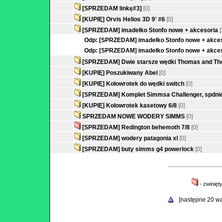
[SPRZEDAM linkę#3]
[0]
[KUPIĘ] Orvis Helios 3D 9' #6
[0]
[SPRZEDAM] imadełko Stonfo nowe + akcesoria
[
Odp: [SPRZEDAM] imadełko Stonfo nowe + akce
Odp: [SPRZEDAM] imadełko Stonfo nowe + akce
[SPRZEDAM] Dwie starsze wędki Thomas and T
[KUPIĘ] Poszukiwany Abel
[0]
[KUPIĘ] Kołowrotek do wędki switch
[0]
[SPRZEDAM] Komplet Simmsa Challenger, spdnie
[KUPIĘ] Kołowrotek kasetowy 6/8
[0]
SPRZEDAM NOWE WODERY SIMMS
[0]
[SPRZEDAM] Redington behemoth 7/8
[0]
[SPRZEDAM] wodery patagonia xl
[0]
[SPRZEDAM] buty simms g4 powerlock
[0]
- zwinięt
[następne 20 w