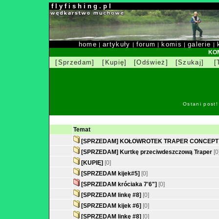
f l y f i s h i n g . p l
home
artykuły
forum
komis
galerie
|
|
|
|
|
KOM
[Sprzedam]
[Kupię]
[Odśwież]
[Szukaj]
[
Ostani post
Temat
[SPRZEDAM] KOŁOWROTEK TRAPER CONCEPT 
[SPRZEDAM] Kurtkę przeciwdeszczową Traper
[0
[KUPIĘ]
[0]
[SPRZEDAM kijek#5]
[0]
[SPRZEDAM króciaka 7'6"]
[0]
[SPRZEDAM linkę #8]
[0]
[SPRZEDAM kijek #6]
[0]
[SPRZEDAM linkę #8]
[0]