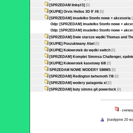
[SPRZEDAM linkę#3]
[0]
[KUPIĘ] Orvis Helios 3D 9' #6
[0]
[SPRZEDAM] imadełko Stonfo nowe + akcesoria
[
Odp: [SPRZEDAM] imadełko Stonfo nowe + akce
Odp: [SPRZEDAM] imadełko Stonfo nowe + akce
[SPRZEDAM] Dwie starsze wędki Thomas and T
[KUPIĘ] Poszukiwany Abel
[0]
[KUPIĘ] Kołowrotek do wędki switch
[0]
[SPRZEDAM] Komplet Simmsa Challenger, spdnie
[KUPIĘ] Kołowrotek kasetowy 6/8
[0]
SPRZEDAM NOWE WODERY SIMMS
[0]
[SPRZEDAM] Redington behemoth 7/8
[0]
[SPRZEDAM] wodery patagonia xl
[0]
[SPRZEDAM] buty simms g4 powerlock
[0]
- zwinięt
[następne 20 w