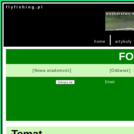
f l y f i s h i n g . p l
|
home
artykuły
F
[Nowa wiadomość]
[Odśwież]
Email:
Temat