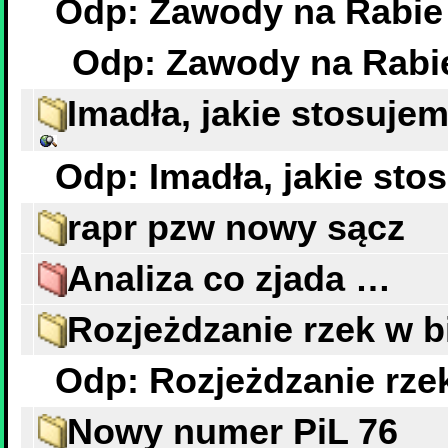
Odp: Zawody na Rabie
Imadła, jakie stosujem
Odp: Imadła, jakie sto
rapr pzw nowy sącz
Analiza co zjada …
Rozjeżdzanie rzek w b
Odp: Rozjeżdzanie rze
Nowy numer PiL 76