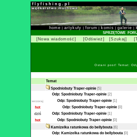
f l y f i s h i n g . p l
home
artykuły
forum
komis
galerie
|
|
|
|
|
SPRZĘTOWE FOR
[Nowa wiadomość]
[Odśwież]
[Szukaj]
[
Ostani post! Temat: Od
Temat
Spodniobuty Traper-opinie
[5]
Odp: Spodniobuty Traper-opinie
[2]
Odp: Spodniobuty Traper-opinie
[1]
wczoraj
Odp: Spodniobuty Traper-opinie
[0]
hot
Odp: Spodniobuty Traper-opinie
[1]
dziś
Odp: Spodniobuty Traper-opinie
[0]
hot
Kamizelka ratunkowa do bellybouta
[6]
Odp: Kamizelka ratunkowa do bellybouta
[0]