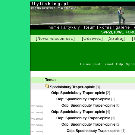
f l y f i s h i n g . p l
home
artykuły
forum
komis
galerie
|
|
|
|
|
SPRZĘTOWE FOR
[Nowa wiadomość]
[Odśwież]
[Szukaj]
[
Ostani post! Temat: Odp: Spod
Temat
Spodniobuty Traper-opinie
[8]
Odp: Spodniobuty Traper-opinie
[2]
Odp: Spodniobuty Traper-opinie
[1]
Odp: Spodniobuty Traper-opinie
[0]
wczoraj
Odp: Spodniobuty Traper-opinie
[4]
wczoraj
Odp: Spodniobuty Traper-opinie
[3]
wczoraj
Odp: Spodniobuty Traper-opinie
[2]
wczoraj
Odp: Spodniobuty Traper-opinie
[1]
wczoraj