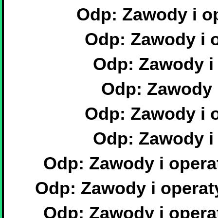
Odp: Zawody i op
Odp: Zawody i o
Odp: Zawody i 
Odp: Zawody i
Odp: Zawody i o
Odp: Zawody i 
Odp: Zawody i opera
Odp: Zawody i operat
Odp: Zawody i opera