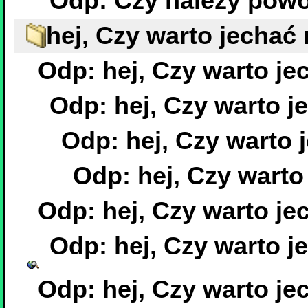
Odp: Czy należy pow
hej, Czy warto jecha