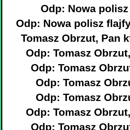
Odp: Nowa polisz f
Odp: Nowa polisz flajfy
Tomasz Obrzut, Pan kt
Odp: Tomasz Obrzut, 
Odp: Tomasz Obrzut,
Odp: Tomasz Obrzut
Odp: Tomasz Obrzut
Odp: Tomasz Obrzut, 
Odp: Tomasz Obrzut,