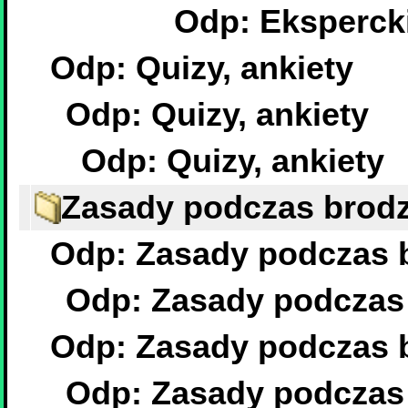
Odp: Ekspercki
Odp: Quizy, ankiety
Odp: Quizy, ankiety
Odp: Quizy, ankiety
Zasady podczas brodz
Odp: Zasady podczas b
Odp: Zasady podczas 
Odp: Zasady podczas b
Odp: Zasady podczas 