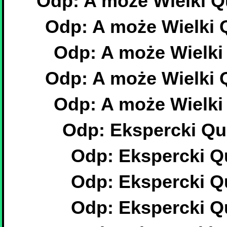
Odp: A może Wielki 
Odp: A może Wielki
Odp: A może Wielk
Odp: A może Wielki
Odp: A może Wielk
Odp: Ekspercki Qui
Odp: Ekspercki Qu
Odp: Ekspercki Qu
Odp: Ekspercki Qu