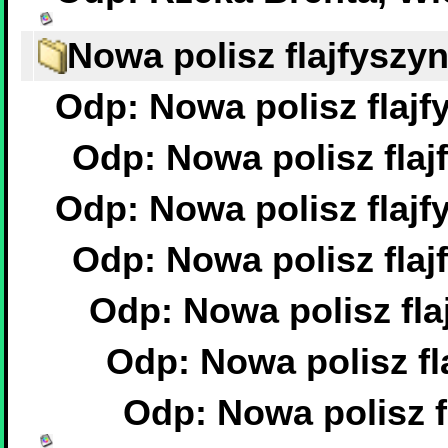
Nowa polisz flajfyszyn
Odp: Nowa polisz flajfy
Odp: Nowa polisz flajf
Odp: Nowa polisz flajfy
Odp: Nowa polisz flajf
Odp: Nowa polisz flaj
Odp: Nowa polisz fla
Odp: Nowa polisz fl