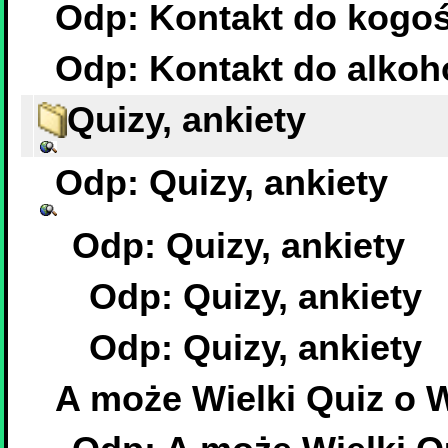
Odp: Kontakt do kogoś
Odp: Kontakt do alkoh
Quizy, ankiety
Odp: Quizy, ankiety
Odp: Quizy, ankiety
Odp: Quizy, ankiety
Odp: Quizy, ankiety
A może Wielki Quiz o